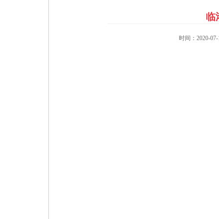
临
时间：2020-07-