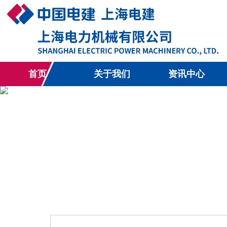
首页
关于我们
资讯中心