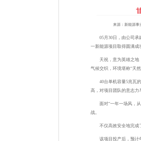
来源：新能源事
05月30日，由公司
一新能源项目取得圆满成
天祝，意为英雄之地，
气候交织，环境堪称“天然
40台单机容量5兆
高，对项目团队的意志力
面对“一年一场风，
战。
不仅高效安全地完成
该项目投产后，预计年发