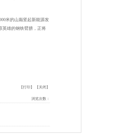
000米的山巅竖起新能源发
原英雄的钢铁臂膀，正将
【打印】
【关闭】
浏览次数：