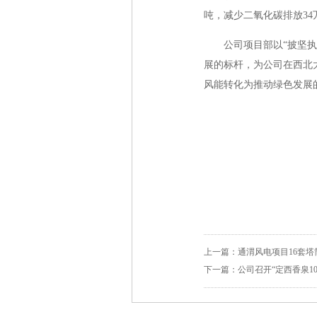
吨，减少二氧化碳排放3
公司项目部以“披坚执
展的标杆，为公司在西北
风能转化为推动绿色发展
上一篇：
通渭风电项目16套
下一篇：
公司召开“定西香泉1