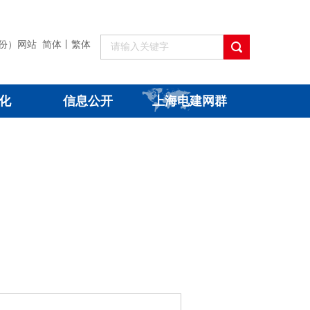
份）网站
简体
丨
繁体
化
信息公开
上海电建网群