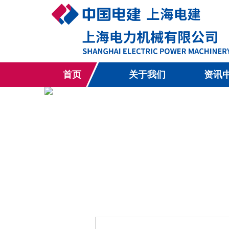
首页
关于我们
资讯