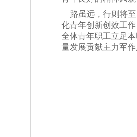
路虽远，行则将至
化青年创新创效工作
全体青年职工立足本
量发展贡献主力军作