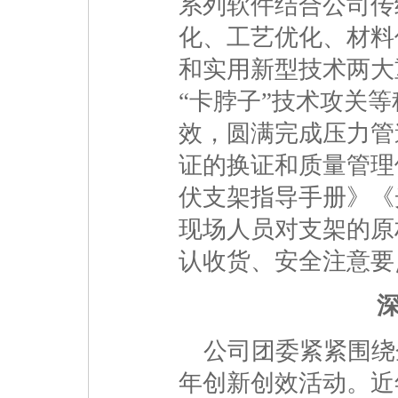
系列软件结合公司传
化、工艺优化、材料
和实用新型技术两大
“卡脖子”技术攻关
效，圆满完成压力管
证的换证和质量管理
伏支架指导手册》《
现场人员对支架的原
认收货、安全注意要
公司团委紧紧围绕
年创新创效活动。近