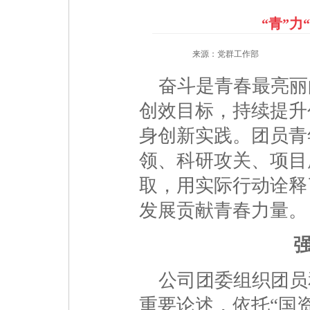
“青”力
来源：党群工作部
奋斗是青春最亮丽
创效目标，持续提升
身创新实践。团员青
领、科研攻关、项目
取，用实际行动诠释
发展贡献青春力量。
公司团委组织团员
重要论述，依托“国资