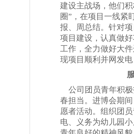
建设主战场，他们积极
圈”，在项目一线紧
报、周总结。针对项
项目建设，认真做好
工作，全力做好大件
现项目顺利并网发电
公司团员青年积极
春担当。进博会期间
愿者活动。组织团员
电、义务为幼儿园小
青年良好的精神风貌