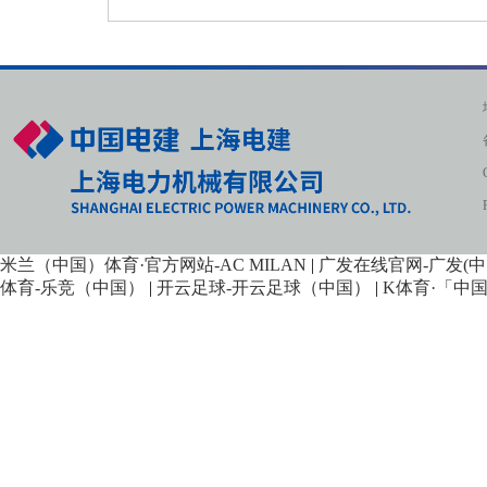
米兰（中国）体育·官方网站-AC MILAN
|
广发在线官网-广发(中
体育-乐竞（中国）
|
开云足球-开云足球（中国）
|
K体育·「中