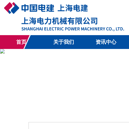
首页
关于我们
资讯中心