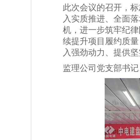
此次会议的召开，标
入实质推进、全面落
机，进一步筑牢纪律
续提升项目履约质量
入强劲动力、提供坚
监理公司党支部书记